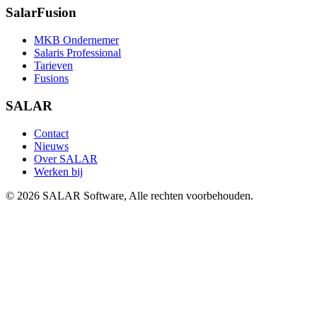
SalarFusion
MKB Ondernemer
Salaris Professional
Tarieven
Fusions
SALAR
Contact
Nieuws
Over SALAR
Werken bij
©
2026
SALAR Software, Alle rechten voorbehouden.