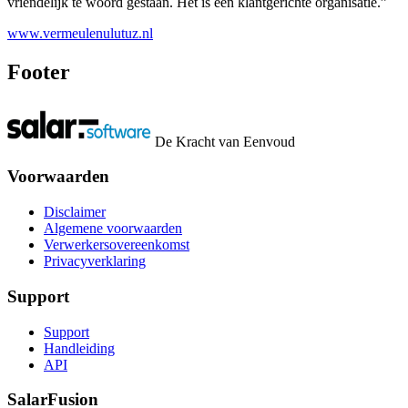
vriendelijk te woord gestaan. Het is een klantgerichte organisatie.”
www.vermeulenulutuz.nl
Footer
De Kracht van Eenvoud
Voorwaarden
Disclaimer
Algemene voorwaarden
Verwerkersovereenkomst
Privacyverklaring
Support
Support
Handleiding
API
SalarFusion