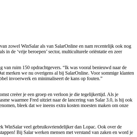
k van zowel WinSalar als van SalarOnline en nam recentelijk ook nog
n de ‘vrije beroepen’ sector, multiculturele oriëntatie en zeer
king van ruim 150 opdrachtgevers. “Ik was vooral benieuwd naar de
Dat merken we nu overigens al bij SalarOnline. Voor sommige klanten
ubbel invoerwerk en minimaliseert de kans op fouten.”
creëer je een groep en verloon je die tegelijkertijd. Als je
asme waarmee Fred uitziet naar de lancering van Salar 3.0, is hij ook
genomen, bleek dat we ineens extra kosten moesten maken om onze
ek WinSalar veel gebruiksvriendelijker dan Lopac. Ook over de
erstappen! Bij Salar werken mensen met verstand van zaken en word je