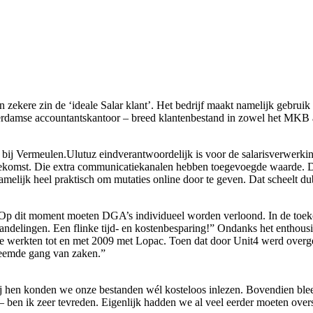
zekere zin de ‘ideale Salar klant’. Het bedrijf maakt namelijk gebrui
damse accountantskantoor – breed klantenbestand in zowel het MKB als i
die bij Vermeulen.Ulutuz eindverantwoordelijk is voor de salarisverwer
 toekomst. Die extra communicatiekanalen hebben toegevoegde waarde. 
melijk heel praktisch om mutaties online door te geven. Dat scheelt d
p dit moment moeten DGA’s individueel worden verloond. In de toekomst 
andelingen. Een flinke tijd- en kostenbesparing!” Ondanks het enthousi
“We werkten tot en met 2009 met Lopac. Toen dat door Unit4 werd over
vreemde gang van zaken.”
ij hen konden we onze bestanden wél kosteloos inlezen. Bovendien ble
n – ben ik zeer tevreden. Eigenlijk hadden we al veel eerder moeten ov