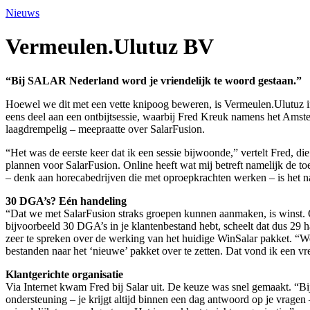
Nieuws
Vermeulen.Ulutuz BV
“Bij SALAR Nederland word je vriendelijk te woord gestaan.”
Hoewel we dit met een vette knipoog beweren, is Vermeulen.Ulutuz in 
eens deel aan een ontbijtsessie, waarbij Fred Kreuk namens het Amster
laagdrempelig – meepraatte over SalarFusion.
“Het was de eerste keer dat ik een sessie bijwoonde,” vertelt Fred, 
plannen voor SalarFusion. Online heeft wat mij betreft namelijk de
– denk aan horecabedrijven die met oproepkrachten werken – is het na
30 DGA’s? Eén handeling
“Dat we met SalarFusion straks groepen kunnen aanmaken, is winst. O
bijvoorbeeld 30 DGA’s in je klantenbestand hebt, scheelt dat dus 29 h
zeer te spreken over de werking van het huidige WinSalar pakket. 
bestanden naar het ‘nieuwe’ pakket over te zetten. Dat vond ik een 
Klantgerichte organisatie
Via Internet kwam Fred bij Salar uit. De keuze was snel gemaakt. “B
ondersteuning – je krijgt altijd binnen een dag antwoord op je vrage