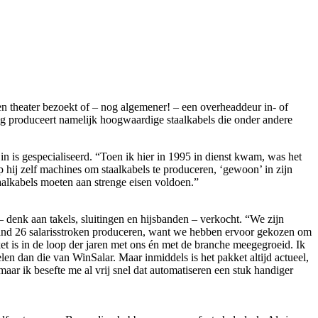
een theater bezoekt of – nog algemener! – een overheaddeur in- of
g produceert namelijk hoogwaardige staalkabels die onder andere
n is gespecialiseerd. “Toen ik hier in 1995 in dienst kwam, was het
p hij zelf machines om staalkabels te produceren, ‘gewoon’ in zijn
alkabels moeten aan strenge eisen voldoen.”
 denk aan takels, sluitingen en hijsbanden – verkocht. “We zijn
maand 26 salarisstroken produceren, want we hebben ervoor gekozen om
ket is in de loop der jaren met ons én met de branche meegegroeid. Ik
en dan die van WinSalar. Maar inmiddels is het pakket altijd actueel,
aar ik besefte me al vrij snel dat automatiseren een stuk handiger