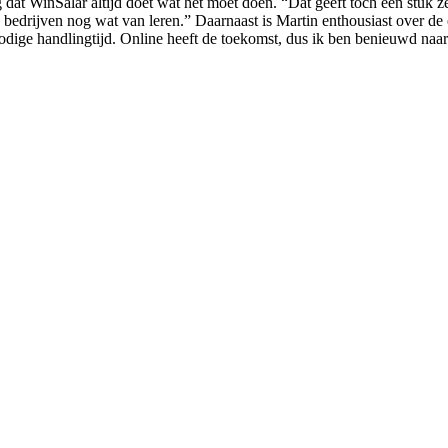
g dat WinSalar altijd doet wat het moet doen. “Dat geeft toch een stuk 
 bedrijven nog wat van leren.” Daarnaast is Martin enthousiast over de
e nodige handlingtijd. Online heeft de toekomst, dus ik ben benieuwd naa