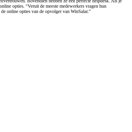
zelfvertrouwen. Bovendien hebben ze een perfecte helpdesk. Als je
 online opties. “Veruit de meeste medewerkers vragen hun
r de online opties van de opvolger van WinSalar.”