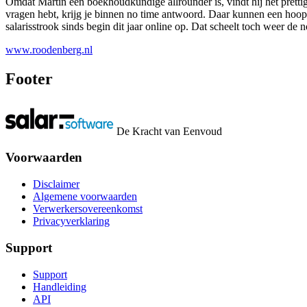
Omdat Martin een boekhoudkundige allrounder is, vindt hij het pretti
vragen hebt, krijg je binnen no time antwoord. Daar kunnen een hoop
salarisstrook sinds begin dit jaar online op. Dat scheelt toch weer d
www.roodenberg.nl
Footer
De Kracht van Eenvoud
Voorwaarden
Disclaimer
Algemene voorwaarden
Verwerkersovereenkomst
Privacyverklaring
Support
Support
Handleiding
API