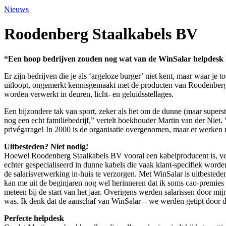
Nieuws
Roodenberg Staalkabels BV
“Een hoop bedrijven zouden nog wat van de WinSalar helpdesk
Er zijn bedrijven die je als ‘argeloze burger’ niet kent, maar waar je
uitloopt, ongemerkt kennisgemaakt met de producten van Roodenberg 
worden verwerkt in deuren, licht- en geluidsstellages.
Een bijzondere tak van sport, zeker als het om de dunne (maar superst
nog een echt familiebedrijf,” vertelt boekhouder Martin van der Niet.
privégarage! In 2000 is de organisatie overgenomen, maar er werken 
Uitbesteden? Niet nodig!
Hoewel Roodenberg Staalkabels BV vooral een kabelproducent is, verri
echter gespecialiseerd in dunne kabels die vaak klant-specifiek wor
de salarisverwerking in-huis te verzorgen. Met WinSalar is uitbesteden
kan me uit de beginjaren nog wel herinneren dat ik soms cao-premies m
meteen bij de start van het jaar. Overigens werden salarissen door mi
was. Ik denk dat de aanschaf van WinSalar – we werden getipt door d
Perfecte helpdesk