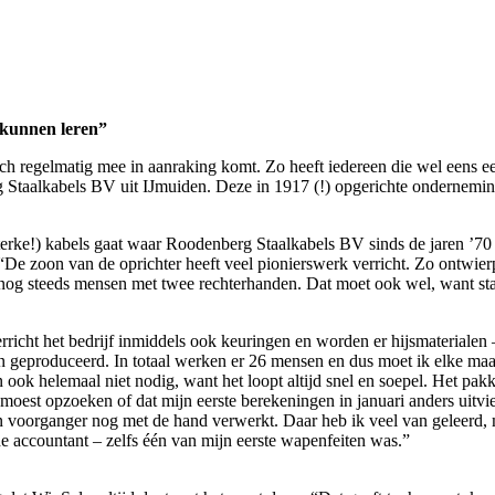
 kunnen leren”
 toch regelmatig mee in aanraking komt. Zo heeft iedereen die wel eens 
Staalkabels BV uit IJmuiden. Deze in 1917 (!) opgerichte ondernemin
erke!) kabels gaat waar Roodenberg Staalkabels BV sinds de jaren ’70 i
 “De zoon van de oprichter heeft veel pionierswerk verricht. Zo ontwier
nog steeds mensen met twee rechterhanden. Dat moet ook wel, want sta
cht het bedrijf inmiddels ook keuringen en worden er hijsmaterialen –
den geproduceerd. In totaal werken er 26 mensen en dus moet ik elke 
 ook helemaal niet nodig, want het loopt altijd snel en soepel. Het pak
oest opzoeken of dat mijn eerste berekeningen in januari anders uitviel
jn voorganger nog met de hand verwerkt. Daar heb ik veel van geleerd, m
e accountant – zelfs één van mijn eerste wapenfeiten was.”