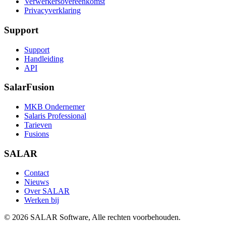
Verwerkersovereenkomst
Privacyverklaring
Support
Support
Handleiding
API
SalarFusion
MKB Ondernemer
Salaris Professional
Tarieven
Fusions
SALAR
Contact
Nieuws
Over SALAR
Werken bij
©
2026
SALAR Software, Alle rechten voorbehouden.