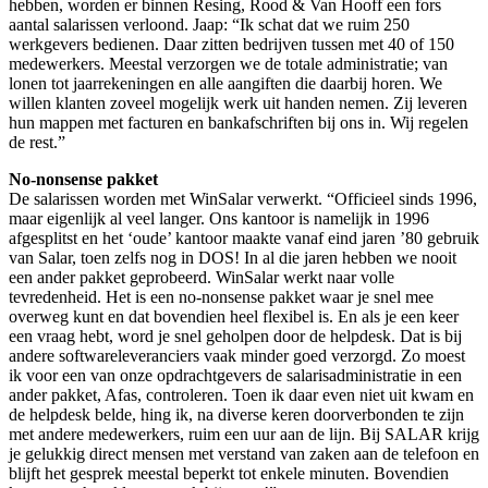
hebben, worden er binnen Resing, Rood & Van Hooff een fors
aantal salarissen verloond. Jaap: “Ik schat dat we ruim 250
werkgevers bedienen. Daar zitten bedrijven tussen met 40 of 150
medewerkers. Meestal verzorgen we de totale administratie; van
lonen tot jaarrekeningen en alle aangiften die daarbij horen. We
willen klanten zoveel mogelijk werk uit handen nemen. Zij leveren
hun mappen met facturen en bankafschriften bij ons in. Wij regelen
de rest.”
No-nonsense pakket
De salarissen worden met WinSalar verwerkt. “Officieel sinds 1996,
maar eigenlijk al veel langer. Ons kantoor is namelijk in 1996
afgesplitst en het ‘oude’ kantoor maakte vanaf eind jaren ’80 gebruik
van Salar, toen zelfs nog in DOS! In al die jaren hebben we nooit
een ander pakket geprobeerd. WinSalar werkt naar volle
tevredenheid. Het is een no-nonsense pakket waar je snel mee
overweg kunt en dat bovendien heel flexibel is. En als je een keer
een vraag hebt, word je snel geholpen door de helpdesk. Dat is bij
andere softwareleveranciers vaak minder goed verzorgd. Zo moest
ik voor een van onze opdrachtgevers de salarisadministratie in een
ander pakket, Afas, controleren. Toen ik daar even niet uit kwam en
de helpdesk belde, hing ik, na diverse keren doorverbonden te zijn
met andere medewerkers, ruim een uur aan de lijn. Bij SALAR krijg
je gelukkig direct mensen met verstand van zaken aan de telefoon en
blijft het gesprek meestal beperkt tot enkele minuten. Bovendien