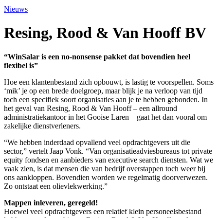
Nieuws
Resing, Rood & Van Hooff BV
“WinSalar is een no-nonsense pakket dat bovendien heel
flexibel is”
Hoe een klantenbestand zich opbouwt, is lastig te voorspellen. Soms
‘mik’ je op een brede doelgroep, maar blijk je na verloop van tijd
toch een specifiek soort organisaties aan je te hebben gebonden. In
het geval van Resing, Rood & Van Hooff – een allround
administratiekantoor in het Gooise Laren – gaat het dan vooral om
zakelijke dienstverleners.
“We hebben inderdaad opvallend veel opdrachtgevers uit die
sector,” vertelt Jaap Vonk. “Van organisatieadviesbureaus tot private
equity fondsen en aanbieders van executive search diensten. Wat we
vaak zien, is dat mensen die van bedrijf overstappen toch weer bij
ons aankloppen. Bovendien worden we regelmatig doorverwezen.
Zo ontstaat een olievlekwerking.”
Mappen inleveren, geregeld!
Hoewel veel opdrachtgevers een relatief klein personeelsbestand